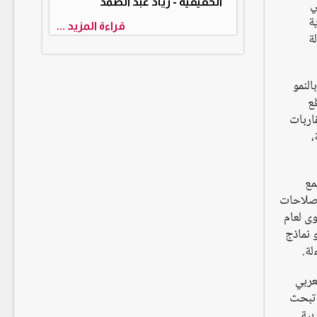
ي
الحقيقية - زياد عبد الصمد
ة
قراءة المزيد ...
لدولة
النمو
ع
قاربات
،
مع
إصلاحات
وى لعام
 نحو نماذج
لة.
عربي
 تبحث
بية.