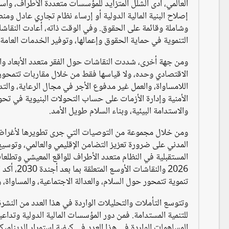
العالمي، أدى الشلل المتزايد للمؤسسات متعددة الأطراف، واست
إصلاح البنية المالية الدولية أو إرساء نظام تجاري عادل و
التنموية في حماية الحقوق وإعمالها، وتوفير الخدمات العامة، 
ومن جهة أخرى، شددت النقاشات حول الفقر متعدد الأبعاد والعدا
الاقتصادي وحده، ولا قياسها فقط من خلال مقاربات تتمحور حو
اللامساواة، والعمل غير مدفوع الأجر في مجال الرعاية، والتد
الأمنية وإدارة الأزمات على حساب التحولات البنيوية في تحويل 
والاستدامة البيئية، وبناء السلام طويل الأمد.
ومن خلال مجموعة من التوصيات التي جرى تطويرها لأغراض ا
المدني على ضرورة تعزيز التضامن الإقليمي والعالمي، وتوس
المستقبلية في النظام متعدد الأطراف للواقع المعيشي وتطلعا
2026 وال
تنموية تتمحور حول السلام، والعدالة الاجتماعية، والمساواة، 
وتتوسع التأملات والتحليلات الواردة في هذا العدد من النشرة
للتنمية المستدامة. فمن دور المؤسسات المالية الدولية وتدا
المساهمات الواردة في هذا العدد في كيفية استمرار الديناميكي