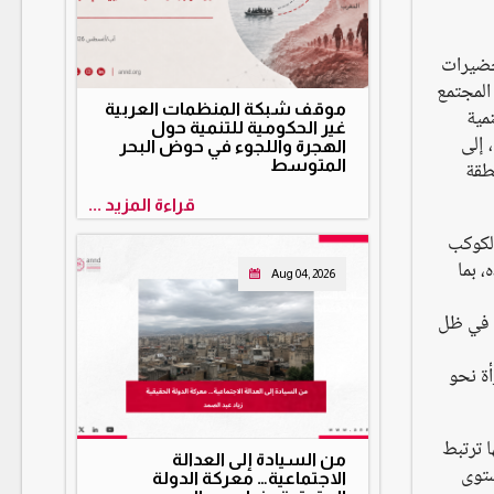
ت المتعلقة بما بعد أجندة 2030، وتتقدّم التحضيرات
 ممثل وممثلة عن منظمات المجتمع
موقف شبكة المنظمات العربية
مية
غير الحكومية للتنمية حول
، إلى
الهجرة واللجوء في حوض البحر
نطقة
المتوسط
قراءة المزيد ...
والكوكب
، بما
Aug 04, 2026
ة في ظل
أة نحو
ا ترتبط
من السيادة إلى العدالة
ستوى
الاجتماعية… معركة الدولة