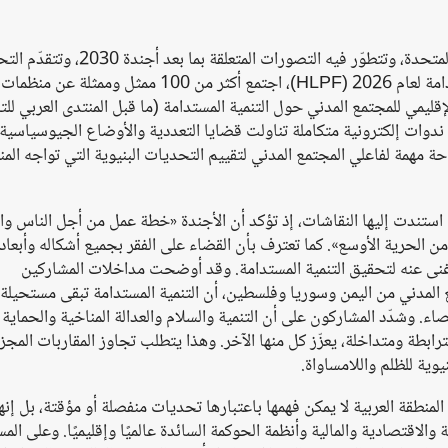
في وقتٍ تتواصل فيه النقاشات حول إصلاح منظومة الأمم المتحدة، وتتطوّر فيه التصورا
نحو المنتدى السياسي الرفيع المستوى المعني بالتنمية المستدامة لعام 2026 (HLPF)، اجتمع أكثر من 100
قليمي للمجتمع المدني حول التنمية المستدامة (ما قبل المنتدى العربي للتن
دى من خلال أربع ندوات إلكترونية متكاملة تناولت قضايا التعددية والأوضاع الجيوسياسية
حة مهمة لفاعلي المجتمع المدني لتقييم التحديات البنيوية التي تواجه الم
ات الأساسية التي استندت إليها النقاشات، إذ تؤكد أن الأجندة «خطة عمل من أجل الناس 
من الحرية الأوسع». كما تعترف بأن القضاء على الفقر بجميع أشكاله وأبعاده
ا لا غنى عنه لتحقيق التنمية المستدامة. وقد أوضحت مداخلات المشاركين
المدني من اليمن وسوريا وفلسطين، أن التنمية المستدامة تبقى مستحيل
اء. وشدّد المشاركون على أن التنمية والسلام والعدالة المناخية والحماية
رابطة ومتداخلة، يعزّز كل منها الآخر. وهذا يتطلب تجاوز المقاربات المجز
وية للظلم واللامساواة.
لمنطقة العربية لا يمكن فهمها باعتبارها تحديات منفصلة أو مؤقتة، بل إنه
والاقتصادية والمالية وأنظمة الحوكمة السائدة عالميًا وإقليميًا. وعلى الم