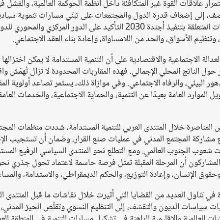
مرار علاقات القوة غير المتكافئة داخل أنظمة الحوكمة العالمية، والفشل ف
منصف، إلى إضعاف قدرة الدول والمجتمعات على تبنّي مسارات تنموية سيادي
وشاملة وقائمة على الحقوق. وفي الوقت ذاته، أعادت النقاشات المتعلقة بتنفيذ أجندة 2030 التأكيد على الدور المركزي والمحوري ل
وتنظيم الأسواق، والحد من اللامساواة، وإعادة بناء العقد الاجتماعي.
لة الاجتماعية والاقتصادية على أن التنمية المستدامة لا يمكن اختزالها ب
ل الناتج المحلي الإجمالي. فهذه المقاربات المحدودة لا تزال تُهمّش واق
هور البيئي، والرفاه الاجتماعي. وفي موازاة ذلك، يستمر تصاعد أولوية الم
الموارد العامة بعيدًا عن التنمية، والحماية الاجتماعية، والخدمات العامة
لمناصرة خلال المنتدى العربي للتنمية المستدامة، شددت منظمات المجت
يع مشاركة المجتمع المدني في عمليات صنع القرار، وضمان أن تستجيب ال
ت شعوب الجنوب العالمي. ومع التطلع نحو المنتدى السياسي الرفيع المست
نقاشات الأوسع المتعلقة بما بعد أجندة 2030، أكد المشاركون أن المرحلة المقبلة تمثل فرصة حاسمة لاعتماد تحول جذري
وحقوق الإنسان، وإعادة التوزيع، والحكم الديمقراطي، والاستدامة، والمساء
 في تناول العديد من القضايا التي أثيرت خلال نقاشات ما قبل المنتدى ال
عيات سياسات الديون والتقشف، إلى التنظيم النسوي وتقلّص الحيز المدني،
ات العالمية والإقليمية الراهنة في تشكيل مسارات التنمية في المنطقة العر