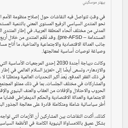
بيهتر موسكيني
المدني من مختلف أنحاء المنطقة العربية، في إطار المنتدى الإ
المستدامة – pre-AFSD). وقد نُظّم المنت
جانب العدالة الاقتصادية والاجتماعية والمناخية، ما أتاح مسا
وصياغة توصيات أساسية لمعالجتها.
وكانت ديباجة أجندة 2030 إحدى المرجعي
والازدهار»، وتسعى أيضًا إلى «تعزيز السلام العالمي في إطار 
في ذلك الفقر المدقع، يُعدّ أكبر التحديات العالمية ومتطلبً
والمشاركات في مختلف الجلسات، بما في ذلك ممثلو المجتمع 
الحروب والاحتلال والإفلات من العقاب والعنف البنيوي والإقص
الاجتماعية والعدالة الاقتصادية والحكم الديمقراطي قضايا مت
أطر سياساتية شاملة ومتكاملة قادرة على معالجة الجذور البني
كذلك، أكدت النقاشات بين المشاركين أن الأزمات التي تواجه ا
بشكل عميق باللامساواة البنيوية الكامنة في الأنظمة السياسية 