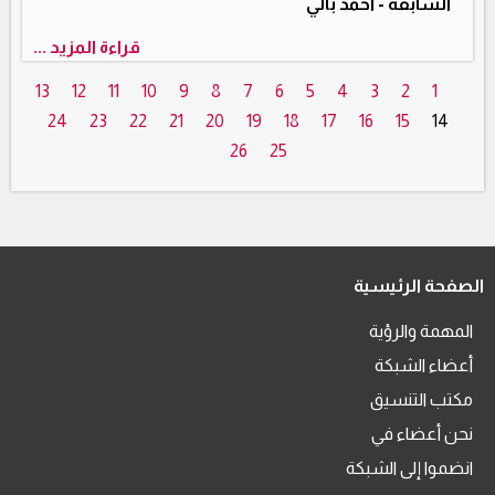
السابقة‪ - ‬احمد بالي
قراءة المزيد ...
13
12
11
10
9
8
7
6
5
4
3
2
1
24
23
22
21
20
19
18
17
16
15
14
26
25
الصفحة الرئيسية
المهمة والرؤية
أعضاء الشبكة
مكتب التنسيق
نحن أعضاء في
انضموا إلى الشبكة