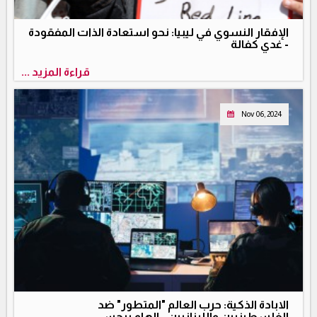
الإفقار النسوي في ليبيا: نحو استعادة الذات المفقودة
- غدي كفالة
قراءة المزيد ...
Nov 06, 2024
الابادة الذكية: حرب العالم "المتطور" ضد
الفلسطينيين واللبنانيين - الهام برجس