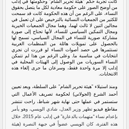
كانت تجربة حكم "هيئة تحرير الشام" وحكومتها في إدلب
من أوضح الصور على حكومة معادية لكل ما يتصل بحقوق
النساء، على الرغم من أن هذه الحكومة كانت قد سمحت
للكثير من الجمعيات النسائية بالترخيص على ان تعمل في
مجالين اثنين لا ثالث لهما، وهما مجال الجمعيات الخيرية
ومجال التمكين السياسي للنساء، لأنها تحتاج إلى صورة
مشاركة صورية للنساء في المجال السياسي، تسمح لها
بالحصول على تمويلات هائلة من المنظمات الغربية
تستثمرها في حصد أصوات النساء لو قررت ان تجري
انتخابات في مناسبة ما. وعلى الرغم من هذا لم تتمكن
النساء السوريات من الوصول إلى الهيئات المحلية في
إدلب إلا مرة واحدة فقط، وسرعان ما جرى إلغاء هذه
الانتخابات.
ومنذ استيلاء "هيئة تحرير الشام" على السلطة، وبعد تعيين
أحمد الشرع (الجولاني) لحكومة تصريف الأعمال التي
ستستمر في عملها حتى نهاية شهر شباط، راحت تنتشر
مقاطع فيديو
تظهر وزير العدل، شادي الويسي، وهو يأمر
بإعدام نساء “متهمات بالدعارة” في إدلب عام 2015. خلال
هذه الفترة، كان الويسي عضواً في جبهة النصرة (هيئة