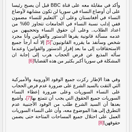
وأكد في مقابلة معه على قناة
BBC
قبل أن يصبح رئيسا
على أن أوضاع النساء في سوريا لن تكون مشابهة لأوضاع
النساء في أفغانستان وعلى أن "التعليم للنساء مضمون
ففي إدلب نسبة النساء في الجامعات تتجاوز 60% من
اعداد الطلاب.. وعلى أن حقوق النساء وتحجيبهن من
عدمه مسألة قانونية يقرها الدستور والقوانين وأنا مجرد
شخص وسأنفذ ما يقرره القانونيون"
[5]
إلا أنه أرجأ جميع
الاستحقاقات إلى ما بعد إقرار الدستور والقوانين! وعندما
سأله المذيع عن فرض الحجاب هرب إلى إجابة ان
المشكلة في سوريا أكبر بكثير من هذه القضايا!
[6]
وفي هذا الإطار ركزت جميع الوفود الأوروبية والأميركية
التي التقت بالسيد الشرع على ضرورة عدم فرض الحجاب
على النساء السوريات وعلى ضرورة إعطاء النساء
السوريات جميع الحقوق التي يجب أن تتمتع بها
[7]
، وأشيع
بعدها أن السيد الشرع طلب من الوفود الأجنبية عدم
التطرق إلى هذا الموضوع معه، وأن على النساء السوريات
العمل على احتلال جميع المساحات المتاحة حتى يضمن
حقوقهن!
[8]