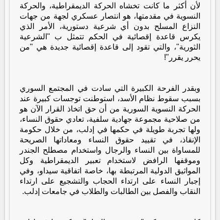
لأن أكثر ما كانت تخشاه الحركة الديمقراطية، والحركة
النسوية في مقدمتها، هو انتصار عسكري لجهة من جهات
النزاع المسلح بدون أي شرعية دستورية، الأمر الذي
يكرس قاعدة إقصائية في الحكم تتمثل ب "الشرعية
الثورية"، والتي تقود إلى قاعدة إقصائية جديدة هي "من
يحرر يقرر"!
وبقدر الفرحة الكبيرة التي سادت في المجتمع السوري
بسبب سقوط نظام الأسد، استوطنت توجسات كبيرة عند
الحركة النسوية السورية من أن حق اتخاذ القرار الآن هو
من صلاحية مجموعة جهادية سلفية، تعادي حقوق النساء،
ولها تجربة طويلة في حكمها في إدلب، من خلال حكومة
الإنقاذ، في تقييد حقوق النساء ومعاداتها الصريحة
للمساواة بين النساء والرجال واستخدام مصطلح الجندر
وموقفها الرافض لاستخدام تعبير الديمقراطية وكل
المواثيق الدولية المرتبطة بها، خاصة اتفاقية سيداو، وفي
إجبار النساء على ارتداء الحجاب والتشجيع على ارتداء
النقاب والفصل بين الطالبات والطلاب في جامعات إدلب.