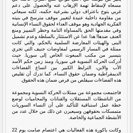
مسعاه لإسقاط تهمة الإرهاب عنه والحصول على دعم
غربي يتوج باعتراف دولي بشرعية حكمه، لكنه سيعاني
من مقاومة داخلية عنيدة لتغيير موقف مترسخ في بنيته
الفكرية الجهادية وهو موقف العداء لحقوق النساء الإنسانية
وفي مقدمتها الحق بالمساواة التامة وحظر التمييز ومنع
العنف ضدها! هذا عدا عن الاستئثار بالسلطة وعدم تشميل
البنى والهيئات المعارضة السلمية بالحكم، والتي كانت
ممثلة في المسار الرسمي لمفاوضات جنيف التي تجري
بتيسير من مكتب المبعوث الخاص إلى سوريا. حيث
أدركت الحركة النسوية في سوريا، ومنذ زمن حكم الأسد
الأب والابن، الترابط الكبير بين اتساع الفضاءات
الديمقراطية وضمان حقوق النساء، كما تدرك أن تقليص
هذه الفضاءات سيقلص من فرص ضمان هذه الحقوق.
فاجتمعت مجموعة من ممثلات الحركة النسوية ومجموعة
من الناشطات المستقلات والفنانات والمحاميات لوضع
خطة عمل استباقية للتأكيد على أن النساء السوريات
متمسكات بحقوقهن وسيعبرن عن ذلك من خلال عدد من
الأنشطة الجماعية والخاصة.
وكانت باكورة هذه الفعاليات هي اعتصام صامت يوم 22