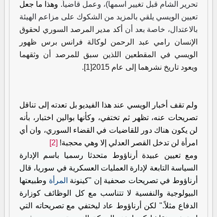
تحرير الشام قبل تغيير اسمها)، وعمل قاضياً
. وهذا ما جعل
تعيين الويسي يلقي بالمزيد من الشكوك على مزاعم الهيئة
بالاعتدال، خاصة بعد أن
أكد مدير المرصد السوري لحقوق
الإنسان رامي عبد الرحمن لوكالة فرانس برس ظهور
الويسي في المقطعين اللذين سبق للمرصد أن وثقهما
ويعود تاريخ نشرهما إلى عام 2015
[1]
.
ولم تقف أخبار الويسي عند هذا الفيديو بل تعدته إلى تناقل
تصريحات عنه، تظهر ثم تختفي، وكأنها بوالين اختبار، بأنه
لن يكون هناك دور للقاضيات في القضاء السوري، وان أي
امرأة لن تدخل القصر العدلي إلا وهي محجبة!
[2]
ومع تعيين عبيدة أرناؤوط
متحدثا رسميا باسم الإدارة
السياسة التابعة لإدارة العمليات العسكرية في سوريا، قال
أرناؤوط في تصريحات صحفية إن "كينونة
المرأة
وطبيعتها
البيولوجية والنفسية لا تتناسب مع كل الوظائف كوزارة
الدفاع مثلاً
".
لكن أرناؤوط عاد ليختفي مع تصريحاته التي