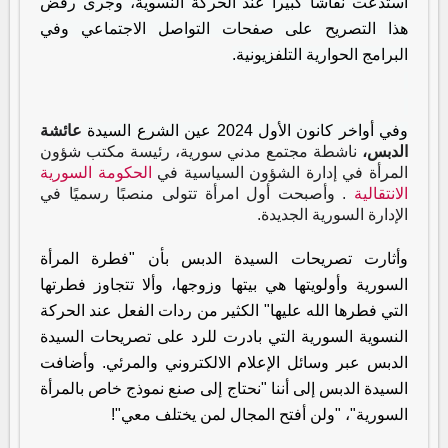
استدعت نقاشا كبيرا عند الحركة النسوية، وجرى رفض
هذا التصريح على صفحات التواصل الاجتماعي وفي
البرامج الحوارية التلفزيونية.
وفي أواخر كانون الأول 2024 عين الشرع السيدة
عائشة
الدبس،
ناشطة مجتمع مدني سورية، رئيسة مكتب شؤون
المرأة في إدارة الشؤون السياسية في
الحكومة السورية
الانتقالية
.
وأصبحت أول امرأة تتولى منصبًا رسميًا في
الإدارة السورية الجديدة.
وأثارت تصريحات السيدة الدبس بأن "فطرة المرأة
السورية وأولويتها هي بيتها وزوجها، وألا تتجاوز فطرتها
التي فطرها الله عليها" الكثير من ردات الفعل عند الحركة
النسوية السورية التي بادرت للرد على تصريحات السيدة
الدبس عبر وسائل الإعلام الالكتروني والمرئي. وأضافت
السيدة الدبس إلى أننا "نحتاج إلى صنع نموذج خاص بالمرأة
السورية"، "ولن أفتح المجال لمن يختلف معي"!