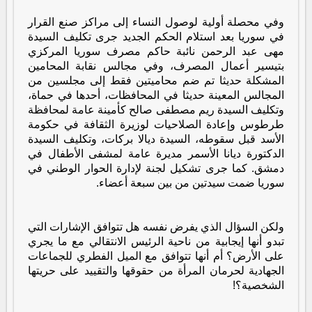
وفي محصلة أولية لوصول النساء إلى مراكز صنع القرار
في سوريا بعد استلام الحكم الجديد جرى تكليف السيدة
مهى عبد الرحمن نائبة حاكم مصرف سوريا المركزي
بتيسير أعمال المصرف، و
في مجالس نقابة المحامين
المشكلة حديثا تم ضم محاميتين فقط إلى مجلسين من
المجالس المعينة حديثا في المحافظات، أحدها في حماة،
وتكليف السيدة ريم مصطفى صالح كأمينة عامة لمحافظة
طرطوس وإعادة الصلاحيات لوزيرة الثقافة في حكومة
الأسد قبل سقوطه، السيدة ديالا بركات، وتكليف السيدة
الدكتورة ديانا الأسمر مديرة عامة لمشفى الأطفال في
دمشق. كما جرى تشكيل لجنة لإدارة الحوار الوطني في
سوريا ضمت سيدتين من بين سبعة أعضاء.
ولكن السؤال الذي يفرض نفسه هل تتوافق الإشارات التي
تبدو أنها إيجابية من ناحية الرئيس الانتقالي مع ما يجري
على الأرض؟ أم أنها تتوافق مع الميل الفطري للجماعات
الجهادية لحرمان المرأة من حقوقها والتقييد على حريتها
الشخصية؟!