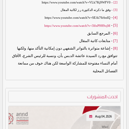
https://www.youtube.com/watch?v=VLk7Kj9WFV0
-
[2]
[3]
- وفق ما ذكرته الدكتورة ر.ز لكاتبة المقال
-
[4]
https://www.youtube.com/watch?v=SEAi76rbnlQ
-
[5]
https://www.youtube.com/watch?v=3lfnP9H9ojM
[6]
- المرجع السابق
[7]
- متابعات كاتبة المقال
[8]
- إشاعة متواترة بالتواتر الشفهي دون إمكانية التأكد منها، ولكنها
تتوافق مع رد السيدة عائشة الدبس بأن، ونسبة للرئيس الشرع، الآفاق
أمام النساء مفتوحة للمشاركة الواسعة لكن هناك خوف من ممانعة
الفصائل المحلية
احدث المنشورات
Aug 04, 2026