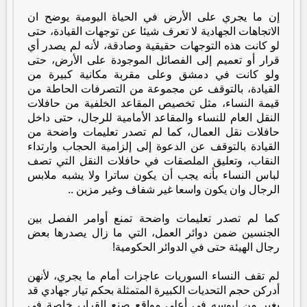
إن ما يجري على الأرض في الحياة اليومية يوضح ان
الاتجاهات الجهادية لا تعرف شيئا عن توجهات القيادة، حتى
لو كانت هذه التوجهات حقيقية وصادقة، لأنه لم يصدر أي
قرار أو تعميم إلى الفصائل الموجودة على الأرض، حتى
ولو كانت في دمشق وعلى مقربة مكانية كبيرة من
القيادة، بالتوقف عن مجموعة من التصرفات الحاطة من
قيمة النساء، مثل تخصيص المقاعد الخلفية من حافلات
النقل العام للنساء والمقاعد الأمامية للرجال، حتى داخل
حافلات نقل العمال، كما لم تصدر تعليمات واضحة من
القيادة بالتوقف عن الدعوة إلى إلزامية الحجاب وارتداء
النقاب، وتعليق الملصقات في حافلات النقل التي تصف
لباس النساء بأنه يجب أن يكون ساترا ولا يشبه ملابس
الرجال وان يكون واسعا غير شفاف وغير مزين ..
كما لم تصدر تعليمات واضحة تمنع أوامر الفصل بين
الجنسين ضمن دوائر العمل، التي ما زال يصدرها بعض
رجال الهيئة حتى في الدوائر الحكومية!
لم تقف النساء السوريات عاجزات أمام ما يجري، لأنهن
أدركن حجم التحديات الكبيرة المتمثلة بحكم تيار جهادي قد
يغير من لبوسه في أعلى مواقع صنع القرار، خاصة في