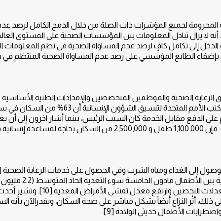
ية المحرومة لجميع المؤشرات ذات الصلة من خلال الدمج الكامل لرصد عد
 أنه لا يزال تبادل المعلومات بين المؤسسات الصحية على المستوى العال
ة الدخل إلى تكامل كافٍ لرصد عدم المساواة الصحية في نظم المعلومات ا
 بإضفاء الطابع المؤسسي على رصد عدم المساواة الصحية المنتظم في
رافق الرعاية الصحية والموظفين المتخصصين والإمدادات الطبية الأساسية
والتمويل الصحي في مناطق الصراع ومنها اليمن. كما أشار مكتب الأمم المتحدة لتنسيق الشؤون الإنسانية 
ى الدفع مقابل الخدمة كان السبب الرئيس، بينما أشار اخرون إلى أن 
الخدمات الصحية الخاصة غير متوفرة] 7]. وبحسب اليونيسف: فإن 1,100,000 طفل و 2,500,000 من السكان بحاجة لمساعدة إن
علاوة على ذلك، أدى الصراع إلى ارتفاع مستويات سوء التغذية ب
سوء التغذية الحاد الوخيم (538.000 طفل). كما انخفضت معدلات التحصين وارتفع معدل تفشي الأمراض المعدية [10]. وتش
 ذلك، أثْر النزاع أيضاً بشكل مباشر على صحة السكان، ويقدرالآن بأنه ال
اضطرابات الأطفال حديثي الولادة [9].