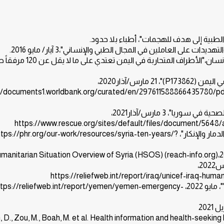
3.منظمة مواطنة لحقوق الإنسان وأطباء من أجل حقوق الإنسان،"الأطراف المتحاربة في اليمن ت
4. البنك الدولي،"مشروع التصدي لجائحة كورونا (كوفيد-19 ) في اليمن (P173862)"، 21 مارس/آذار2020،
://documents1.worldbank.org/curated/en/297611588866435780/
5. لجنة الإنقاذ الدولية،"عقد من الهجمات على قطاع الرعاية الصحية في سوريا"، 3 مارس/آذار2021،
https://www.rescue.org/sites/default/files/document/5648
6. منظمة أطباء من أجل حقوق الإنسان، "عقد من الموت والدمار والإنكار"، tps://phr.org/our-work/resources/syria-ten-years
9. برنامج الغذاء العالمي، Yemen Emergency Dashboard""، مايو 2022، ps://reliefweb.int/report/yemen/yemen-emergency
 D., Zou, M., Boah, M. et al. Health information and health-seeking b