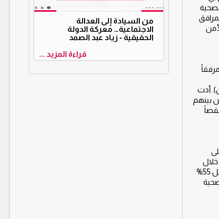
لصحية
لمرافق
من السيادة إلى العدالة
لأمن
الاجتماعية… معركة الدولة
الحقيقية - زياد عبد الصمد
قراءة المزيد ...
تحقيق جديد قامت به منظمة مواطنة لحقوق الإنسان ومنظمة أطباء من أجل حقوق الإنسان (PHR) مفاده: أن 120 مرفقاً
). أدت
دنياً وعاملاً صحياً، من بينهم 10 أطفال، وجرح 230 آخرين، من بينهم
 نقصاً
ة على
صحية خلال
سنوات الحرب[5]. كما رصدت منظمة أطباء من أجل حقوق الإنسان 595 هجوماً على 350 منشأة صحية في سوريا منذ عام 2011 ومقتل 55%
صحية