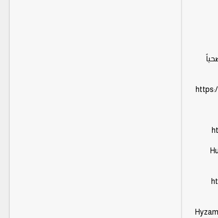
عتدي على ما لا يقل عن 120 مرفقاً صحياً
https
ht/?
htt-
Hyzam,,