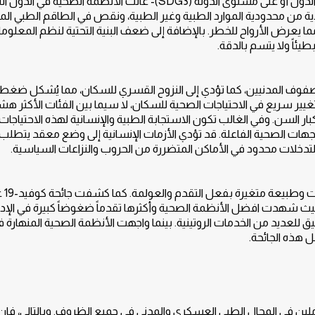
الشاملة - من خلال رصد نظم عدم المساواة في الصحة بين الدول أو على مستوى الدولة (SDG3)- عانت الأنظمة الصحية في الدو
من محدودية الموارد الطبية وغير الطبية، ونقص في الطاقم الطبي الم
عرض الأرواح للخطر. بالإضافة إلى ضعف البنية التحتية لنظم المعلوم
ئاً ولا يتسم بالدقة.
وف المدنيين، كما تؤدي إلى النزوح القسري للسكان، مما يُشكل ضغطاً ك
تغيير سريع في الاحتياجات الصحية للسكان، لا سيما بين الفئات الأكثر ه
ار السن. وفي الغالب تكون الاستجابة الطبية والإنسانية لهذه الاحتياجات 
جهات الصحية الفاعلة. قد تؤدي الأزمات الإنسانية إلى وضع معقد يتطلب
لتدخلات محدود في الأماكن المتضررة من الحروب والنزاعات السياسية.
لقد أدرك العالم في زمن جائحة 
حيث شهدت افضل الأنظمة الصحية وأكثرها تقدماً ضغوضاً كبيرة في الإدا
يق للعديد من الخدمات الروتينية. بينما واجهت الأنظمة الصحية المنهارة فع
 هذه الجائحة.
لين في المجال الطبي العسكري والمدني في جميع الظروف. وبالتالي، فإن