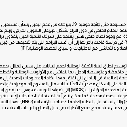
أن انخفاض التمويل الخارجي للصحة، بالإضافة إلى تحديات غير مسبوقة مثل جائجة كوفيد-19، يثيرحالة من عدم اليقي
د النظام الصحي في دول النزاع بشكل كبيرعلى التمويل الخارجي، ويتم تق
 مع وجود نظام صحي هش يعتمد على شركاء التنمية الذين ينفذون برا
صحية عمودية. وكما أشارت احدى المبحوثات (health leader) في دراسة قامت بإجرائها إلى أن أغلب البرامج التي يتم تقديمها من قِبل
 ولا تتماشى مع الاحتياجات او سياق الخطط الوطنية.] 11[
سيع نطاق البنية التحتية الوطنية لجمع البيانات. على سبيل المثال، يدع
لدان منخفضة ومتوسطة الدخل، بما يتماشى مع الأولويات الوطنية والخط
حة العالمية. في البلدان التي تفتقر فيها أنظمة المعلومات الصحية إلى 
ئمة على السكان مصدراً شائعاً للبيانات، مثل المسوح الديموغرافية والصح
تمولها الوكالة الأمريكية للتنمية الدولية والمسوحات العنقودية المتعددة المؤشرات (MICS) التي تمولها اليونيسف، وه
عات صحية محددة. كما يمكن تتبع آلية الاستجابة للاحتياجات الإنسانية
الصحة (Health Cluster) عبر خطة الإستجابة الإنسانية (HRP) والتي تستند على النظرة ال