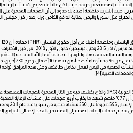
نشآت الصحية تُعتبر جريمة حرب. لكن غالباً ما تتعرض مُنشآت الرعاية ا
عربي، حيث أشارت منظمة أطباء بلا حدود إلى أن الهجمات المدمرة على ا
الصراع مثل سوريا واليمن بمثابة الدافع الكامن وراء إصدار قرار مجلس ا
في اليمن، يوثق 
صحياً والعاملين الصحيين فيه قد تعرضوا لهجمات عنيفة - منذ مارس/ آذار 2015 وحتى ديسمبر/ كانون الأول 2018- من قِبل الأطراف
مة اليمنية المعترف بها دولياً وقوات جماعة أنصار الله المسلحة (الحوثيين
هذه الهجمات إلى تدمير النظام الصحي في اليمن ومقتل ما لا يقل عن 96 م
ر التقارير بأن حوالي 50% فقط من المنشآت الصحية في اليمن تعمل بكامل طاقتها، وحتى هذه المرافق تواجه
لمعدات الطبية]4[.
ولا يختلف الوضع في سوريا؛ ففي تقرير صادر عن لجنة الإنقاذ الدولية (IRC) والذي يكشف فيه عن الآثار المدمرة للهجمات الممنهج
المنشآت الصحية والعاملين في مجال الرعاية. أشار التقرير إلى أن 77% منهم شهد ما يقارب أربع هجمات على منشآت الرعاية ال
 تقديم خدمات الرعاية الصحية إلى النصف من العدد الإجمالي للمرافق ال