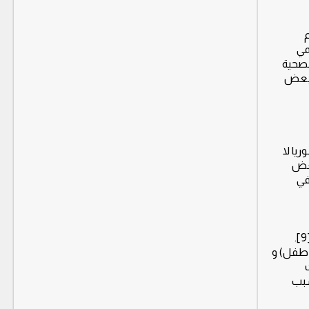
م
مي
لصحية
 بعض
أن 63% من السكان في سوريا لا
بعض
سانية في
يواجه أكثر من 80٪ من السكان في اليمن تحديات كبيرة في الوصول إلى الغذاء ومياه الشرب وفي الحصول على خدمات الرعاية الصحية [9].
ين الأطفال مادون الخامسة سوء التغذية الحاد المتوسط (2.2 مليون طفل) و
ير أحدث
سبب