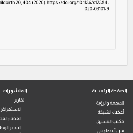
birth 20, 404 (2020). https://doi.org/10.1186/s12884-
020-03101-9
الصفحة الرئيسية
المنشورات
تقارير
المهمة والرؤية
الاستعراض 
أعضاء الشبكة
الفضاء المد
مكتب التنسيق
التقرير الوط
نحن أعضاء في