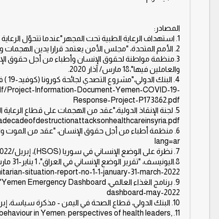
المصادر:
1. استهداف الرعاية الطبية تحت المجهر"عندما تتحوّل الرعاية الطبية إلى هدف للهجمات"، أطباء بلا حدود.
2. الأمم المتحدة، "مجلس الأمن يعتمد قرارا يدين الهجمات والتهديدات على العاملين في المجال الطبي والإنساني"،3 آيار/ مايو 2016.
والعاملين فيها"،18 مارس/ آذار 2020.
pdf/Project-Information-Document-Yemen-COVID-19-
Response-Project-P173862.pdf
/adecadeofdestructionattacksonhealthcareinsyria.pdf
lang=ar
7. نظرة على الوضع الإنساني في سوريا (HSOS)، إبريل/2022،Humanitarian Situation Overview of Syria (HSOS) (reach-info.org)
8.اليونيسف، "تقرير الوضع الإنساني في العراق"، 1 يناير-31 مارس2022،
dashboard-may-2022
10. البنك الدولي، قطاع الصحة في اليمن - مذكرة سياسة، إبريل 2021
‏11. ehaviour in Yemen: perspectives of health leaders