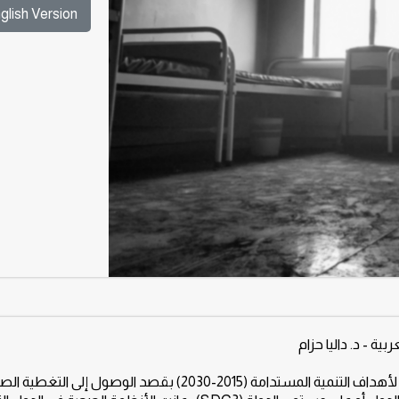
glish Version
ة - د. داليا حزام
في الوقت الذي اطلقت فيه منظمة الصحة العالمية اجندتها لأهداف التنمية المستدامة (2015-2030) بقصد الوصول إلى ال