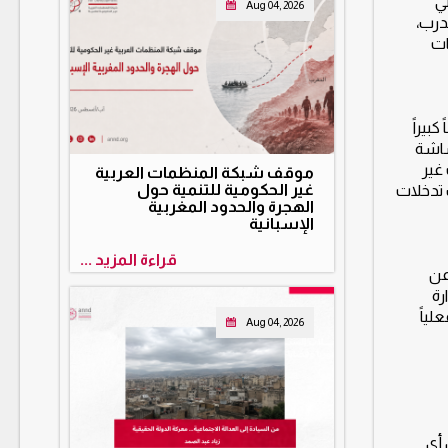
ل التي
Aug 04, 2026
درب،
ات
بيراً
شاشة
غير
موقف شبكة المنظمات العربية
غير الحكومية للتنمية حول
 تدخلات
الهجرة والحدود المغربية
الإسبانية
قراءة المزيد ...
كوفيد-19؛ أن للحروب سياقات وطبيعة متغيرة بفعل التقدم والعولمة. كما كشفت جائحة كوفيد-19 عن
رة
لياً
Aug 04, 2026
 أي