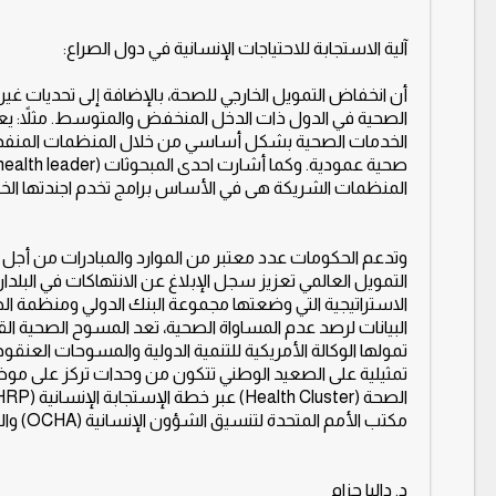
آلية الاستجابة للاحتياجات الإنسانية في دول الصراع:
الصحية في الدول ذات الدخل المنخفض والمتوسط. مثلاً: يعتم
الخدمات الصحية بشكل أساسي من خلال المنظمات المنفذة،
المنظمات الشريكة هى في الأساس برامج تخدم اجندتها الخاصة
وتدعم الحكومات عدد معتبر من الموارد والمبادرات من أجل تو
التمويل العالمي تعزيز سجل الإبلاغ عن الانتهاكات في الب
الاستراتيجية التي وضعتها مجموعة البنك الدولي ومنظمة الص
البيانات لرصد عدم المساواة الصحية، تعد المسوح الصحية القا
تمثيلية على الصعيد الوطني تتكون من وحدات تركز على موضو
مكتب الأمم المتحدة لتنسيق الشؤون الإنسانية (OCHA) والتي تعمل بحيادية مع جميع الأطراف في دول الصراع والنزاعات السياسية.
د. داليا حزام