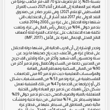
بنسبة 85%، إذ تم تصريف نحو 70 ألف متر مكعب يوميًا من
المياه غير المعالجة إلى الشاطئ أثناء 2021 حسب (المركز
الفلسطيني للإعلام، 2021). وفي تقرير صادر عن صندوق
النقد الدولي عام 2017 فقد أشار الى أن الاعتداءات التي
شنتها دولة الاحتلال على غزة بين 2008 و2014 قامت
بتدمير حوالي 94% من إجمالي رأس المال في غزة، وبلغت
تكلفة هذه الاعتداءات على غزة لذات الفترة ثلاثة أضعاف
الناتج المحلي الإجمالي لغزة على الأقل، (IMF, 2017).
وتجدر الإشارة إلى أن الحرب الحالية التي تشنها دولة الاحتلال
على قطاع غزة هي الأعنف، حيث راح ضحيتها ما يزيد عن
ستة وخمسون ألف شهيد وأكثر من مئة وثلاثين الف جريح
من المدنيين خاصة من النساء والأطفال وتم تدمير أكثر من
90% من المباني السكنية ومعظم المباني العامة
والمؤسسات التعليمية حيث تم تدمير 60 مبنى للجامعات
الفلسطينية في غزة وتدمير 53 % من المستشفيات بشكل
كلي أو إخراجها عن الخدمة و47% من تلك المتبقية تعمل
بشكل جزئي ناهيك عن تدمير دور العبادة والبنى التحتية
المتعلقة بالمياه والصرف الصحي حيث تم تدمير حوالي 89%
منها وتسيطر على 74% مما تبقى من بنية تحتية ومنشآت
مائية ضمن المناطق التي تسيطر عليها في قطاع غزة
إضافة إلى التسبب في انعدام الأمن الغذائي بشكل حاد