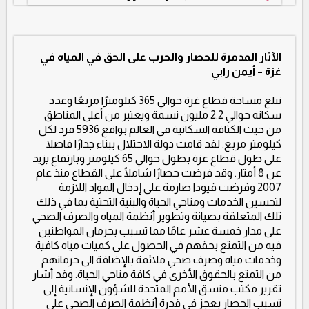
الآثار المدمرة للحصار والحرب على الحق في المياه في
غزة – أيمن رابي
تبلغ مساحة قطاع غزة حوالي 365 كيلومترًا مربعًا وعدد
سكانه حوالي 2.2 مليون نسمة ويعتبر من أعلى المناطق
من حيث الكثافة السكانية في العالم بواقع 5936 فرد لكل
كيلومتر مربع. لقد قامت دولة الاحتلال ببناء جدارًا فاصلا
على طول قطاع غزة بطول حوالي 65 كيلومتر وبارتفاع يزيد
عن 8 أمتار. وقد فرضت حصارًا شاملًا على القطاع منذ عام
2007 وفرضت قيودا صارمة على إدخال المواد اللازمة
لتحسين الخدمات ومناحي الحياة والبنية التحتية بما في ذلك
تلك المتعلقة بصيانة وتطوير أنظمة المياه والصرف الصحي
على مدار خمسة عشر عامًا مما تسبب بحرمان المواطنين
فيه من التمتع بحقهم في الحصول على كميات مياه كافية
وخدمات مياه وصرف صحي ملائمة بالإضافة الى حرمانهم
من التمتع بالحقوق الأخرى في كافة مناحي الحياة. وقد أشار
تقرير مكتب منسق الأمم المتحدة للشؤون الإنسانية إلى
تسبب الحصار بعجز في قدرة أنظمة الصرف الصحي على