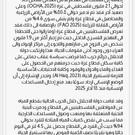
لحوالي 2.1 مليون فلسطيني في غزة (OCHA, 2025). وعلى
صعيد آخر فقد تم تدمير حوالي 80.8% من الأراضي الزراعية
والمحاصيل في قطاع غزة ولم يتبقى سوى 4.6% من
الأراضي القابلة للزراعة (FAO 2025). بالإضافة الى ذلك فقد
تعرض الفلسطينيين في قطاع غزة (وما زالوا حتى اللحظة)
الى التهجير القسري الداخلي حيث تم إجبار أكثر من 1.9 مليون
شخص من النزوح من منازلهم واللجوء إلى مراكز الإيواء والى
العراء دون وجود أدنى مقومات الحياة. هذا وارتكبت دولة
الاحتلال جرائم حرب كما فرضت سياسة عقاب جماعي على
كافة سكان قطاع غزة حيث حرمتهم من الحصول على
الغذاء والماء والدواء والوقود وكافة الاحتياجات الأساسية
اللازمة لاستمرار الحياة (Al Haq, 2023). وتجدر الإشارة إلى أن
الوضع الإنساني ازداد سوءًا بعد منع إدخال المساعدات
الإنسانية منذ 18 آذار 2025.
وقد قامت دولة الاحتلال خلال الحرب الحالية بقطع المياه
عن المواطنين الفلسطينيين في القطاع ودمرت البنية
التحتية المتعلقة بها ومنعت وصول المساعدات الخارجية
مما تسبب في نقص كميات المياه المتاحة للفرد بحوالي
94% حيث أن الفرد في القطاع يحصل على 4.5 لتر في اليوم
حاليًا وهو تقريبًا نصف الكمية الموصى بها لاستمرار الحياة