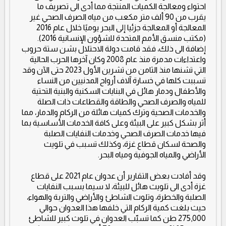
احتواء ومعالجة الكميات المنتجة مما أدى الى تصريف ما
يقرب من 90 ألف متر مكعب من مياه الصرف الصحي غير
المعالجة أو المعالجة جزئيا إلى البحر يوميًا خلال عام 2016
(مكتب منسق الأمم المتحدة للشؤون الإنسانية 2016).
إضافة الى ذلك، فقد قامت دولة الاحتلال بشن ستة حروب
واعتداءات مدمرة منذ عام 2008 وكان آخرها الحرب الحالية
التي تشنها منذ الثامن من تشرين الأول 2023 حتى الآن وقد
تسببت كلها في خسارة آلاف أرواح المدنيين من النساء
والأطفال ودمار هائل في البنايات السكنية والبنية التحتية
للمياه والصرف الصحي والطاقة والقطاعات ذات الصلة
والخدمات الصحية وترك كميات هائلة من الركام والدمار، مما
أثر بشكل كبير على البيئة وعلى كافة الخدمات الأساسية بما
فيها خدمات الصرف الصحي وخدمات النفايات الصلبة
والصحة لسكان قطاع غزة، وكذلك تسبب في تلويث
الأراضي والمياه الجوفية ومياه البحر.
وقد أفادت بعض التقارير أن عدوان عام 2021 على قطاع
غزة أدى الى تلويث هائل للبيئة، لا سيما بسبب النفايات
الصلبة والخطرة، وتلوث الشاطئ والأراضي والتربة والهواء،
حيث بلغت كمية الركام التي خلفها هذا العدوان حوالي
275,000 طن كما تسبّب العدوان في تلوث كبير للشاطئ