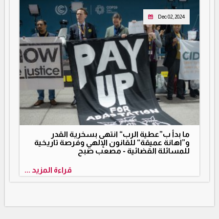
Dec 02, 2024
ما بدأ ب”عطية الرب“ انتهى بسخرية القدر
و”اهانة عميقة“ للقانون الإلهي وفرصة تاريخية
للمسائلة القضائية - مصعب صبح
قراءة المزيد ...