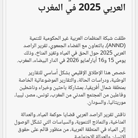
العربي 2025 في المغرب
طلقت شبكة المنظمات العربية غير الحكومية للتنمية
(ANND)، بالتعاون مع الفضاء الجمعوي، تقرير الراصد
العربي 2025 حول الحق في المياه وتغيّر المناخ، وذلك
يومي 15 و16 أيار/مايو 2026 في الدار البيضاء، المغرب.
خصص هذا الإطلاق الإقليمي بشكل أساسي للتقارير
الوطنية، ودراسات الحالة، والتقارير الموضوعاتية الخاصة
بمنطقة شمال أفريقيا، بمشاركة باحثين وخبراء وناشطين
وفاعلين من المجتمع المدني من المغرب، تونس، مصر، ليبيا،
موريتانيا، والسودان.
ناقش تقرير الراصد العربي قضايا حوكمة المياه، والعدالة
المناخية، والنماذج التنموية، والسياسات التي تشكّل الوصول
إلى المياه في المنطقة العربية، من منظور قائم على حقوق
الإنسان والعدالة الاجتماعية.