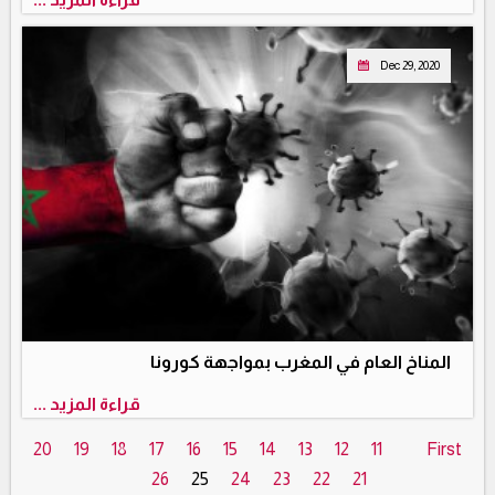
Dec 29, 2020
المناخ العام في المغرب بمواجهة كورونا
قراءة المزيد ...
20
19
18
17
16
15
14
13
12
11
First
26
25
24
23
22
21