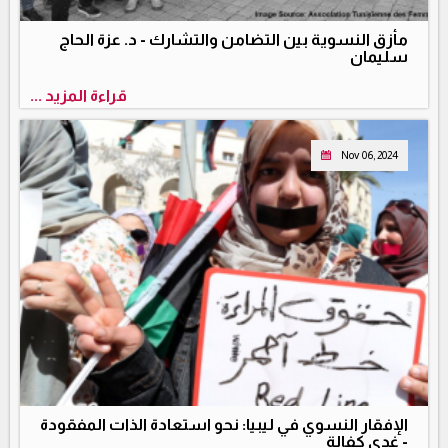
مأزق النسوية بين التضامن والتشارك - د. عزة الحاج
سليمان
قراءة المزيد ...
Nov 06, 2024
الإفقار النسوي في ليبيا: نحو استعادة الذات المفقودة
- غدي كفالة